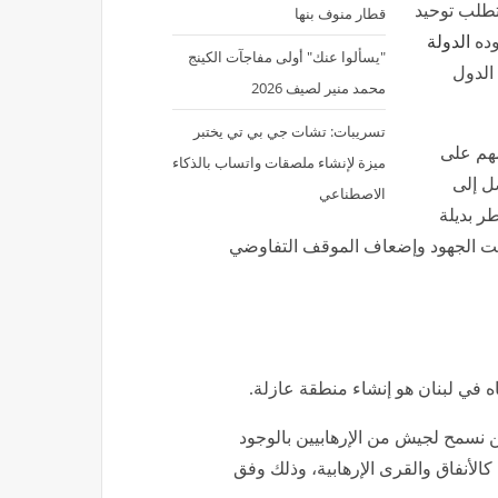
تتطلب توحيد
قطار منوف بنها
وده
الدولة
"يسألوا عنك" أولى مفاجآت الكينج
 الدول
محمد منير لصيف 2026
تسريبات: تشات جي بي تي يختبر
مهم على
ميزة لإنشاء ملصقات واتساب بالذكاء
صل إلى
الاصطناعي
ر بديلة
تشتيت الجهود وإضعاف الموقف التفاوضي
اء منطقة عازلة.
لن نسمح لجيش من الإرهابيين بالوجود
الأنفاق والقرى الإرهابية، وذلك وفق