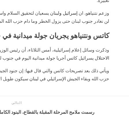
تعبيره.
وزعم نتنياهو، ان
إسرائيل ولبنان
يسعيان لتحقيق السلام واستع
لن نغادر جنوب لبنان حتى يزول الخطر وما دام ‎حزب الله المسلح موجودا ويهددنا فسنبقى هنا.
كاتس ونتنياهو يجريان جولة ميدانية في 
وذكرت وسائل إعلام إسرائيلية، أمس الثلاثاء، أن رئيس الوزراء
الاحتلال
يسرائيل كاتس أجريا جولة ميدانية اليوم في جنوب لب
ويأتي ذلك بعد تصريحات كاتس والتي قال فيها: إن جنود الجيش
حزب الله وبقاء الجيش الإسرائيلي في
لبنان
سيكون طويل الأ
التالى
رسمت ملامح المرحلة المقبلة بالقطاع، البنود الكاملة