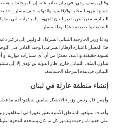
وقال
يوسف رجي
، في بيان صادر عنه، إن المرحلة الراهنة 
جميع الجهود المحلية والإقليمية والدولية خلف مسار واحد تق
اللبنانية
، معربًا عن تقدير لبنان للجهود والمبادرات التي تبذلها
الشقيقة والصديقة دعمًا لهذا المسار.
ودعا وزير الخارجية اللبناني الشركاء الدوليين إلى تركيز دع
هذا المسار باعتباره الإطار الشرعي الوحيد القادر على التو
تسوية حقيقية ودائمة، محذرًا من أن أي مسارات موازية أو أط
تتناول الملف اللبناني خارج إطار الدولة لن تؤدي إلا إلى 
اللبناني في هذه المرحلة الحساسة.
إنشاء منطقة عازلة في لبنان
وأمس قال رئيس وزراء الاحتلال بنيامين
نتنياهو
: أهم ما فعلناه في ‎لبنان هو إنش
وأضاف نتنياهو، المناطق الأمنية تعتبر تغييرا في المفاهيم و
على حدودنا.. وجهت بتدمير كل ما كان يستخدم للهجوم علينا ك