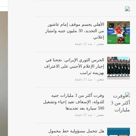
الأهلي يحسم موقف إمام عاشور
السيط
من التجديد، 30 مليون جنيه وامتياز
مصر
إعلاني
مصر
منذ 23 دقيقة
تأجيل استئناف
الحرس الثوري الإيراني: نجحنا في
مصر
إجبار الإعلام الأجنبي على الاعتراف
بهزيمة ترامب
مصر
منذ 23 دقيقة
حماية 
مصر
وفرت أكثر من 3 مليارات جنيه
للدولة، الإسعاف تعيد إحياء وتشغيل
500 سيارة بعد تجديدها
مصر
منذ 23 دقيقة
هل تتحمل مسؤولية خط محمول
مسجل باسمك دون علمك؟ تنظيم