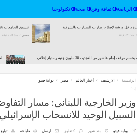
إقتصاد
الرياضة
ثقافة وفن
صحة
تكنولو
ة داخل ورشة لإصلاح إطارات السيارات بالشرقية
تنسيق الجامعات 2026، مصروفات جامعة الملك سلمان الدولية بالرسوم الإدارية والخدمات التعليمية
منذ 23 دقيقة
مصر
منذ 23 دقيقة
سم موقف إمام عاشور من التجديد، 30 مليون جنيه وامتياز إعلاني
الح
منذ 23 دقيقة
مص
الرئيسية
الارشيف
أخبار العالم
مصر
بوابة فيتو
ولة، الإسعاف تعيد إحياء وتشغيل 500 سيارة بعد تجديدها
وزير الخارجية اللبناني: مسار التفاو
منذ 23 دقيقة
السبيل الوحيد للانسحاب الإسرائيلي
حمل مسؤولية خط محمول مسجل باسمك دون علمك؟ تنظيم الاتصالات يوضح
منذ 23 دقيقة
بوابة فيتو
منذ شهر
0 تعليق
ارسل
طباعة
تبليغ