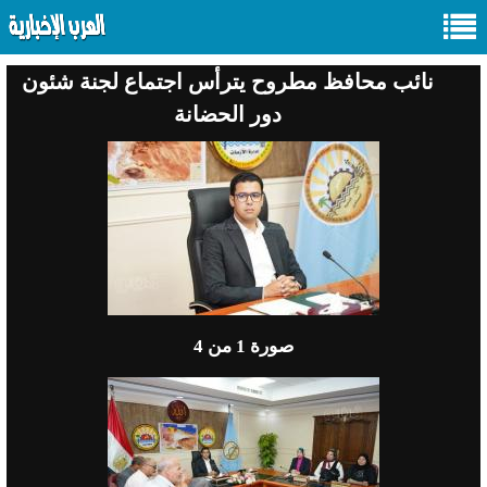
نائب محافظ مطروح يترأس اجتماع لجنة شئون
دور الحضانة
صورة
1
من 4