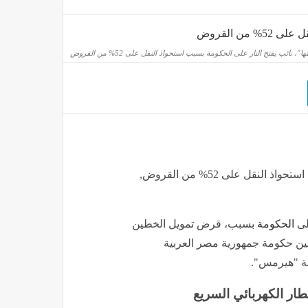
منذ 59 دقيقة
، نائب يفتح النار على الحكومة بسبب استحواذ النقل على 52% من القروض
3 دول عربية تدين هجوم الحوثيين على نجران وتؤكد دعمها للسعودية
إقتصاد
منذ 59 دقيقة
"وزارة رضي الله عنها"، نائب يفتح النار على الحكومة بسبب استحواذ النقل على 52% من القروض,
لى
الحكومة
بسبب، قرض تمويل الخطين
 بين حكومة جمهورية مصر العربية
ية "هيرمس".
طار الكهربائي السريع