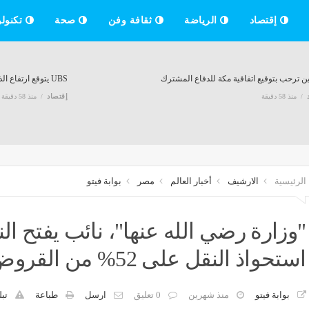
إقتصاد
الرياضة
ثقافة وفن
صحة
تكنولو
ن ترحب بتوقيع اتفاقية مكة للدفاع المشترك
UBS يتوقع ارتفاع الذهب إلى 5000 دولار في 2027
منذ 58 دقيقة
إقتصاد
منذ 58 دقيقة
مة الوظائف.. الذهب يتجه لأقوى أداء أسبوعي بـ7 أشهر
منذ 59 دقيقة
الرئيسية
الارشيف
أخبار العالم
مصر
بوابة فيتو
زراء باكستان: اتفاقية مكة محطة مفصلية في التعاون الدفاعي مع المملكة وتركيا
"وزارة رضي الله عنها"، نائب يفتح ا
منذ 59 دقيقة
استحواذ النقل على 52% من القروض
الوزراء العراقي يستقبل رئيس الاستخبارات العامة السعودي
بوابة فيتو
منذ شهرين
0 تعليق
ارسل
طباعة
تبل
تراجع عائ
منذ 59 دقيقة