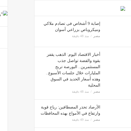
إصابة 9 أشخاص فى تصادم ملاكي
وميكروباص بزراعي أسوان
طروحات آسيوية ق
مصر
منذ 48 دقيقة
إقتصاد
أخبار الاقتصاد اليوم: الذهب يقفز
بقوة والفضة تواصل جذب
المستثمرين.. البورصة تربح
المليارات خلال جلسات الأسبوع..
وهذه أسعار الحديد في السوق
المحلية
مصر
منذ 48 دقيقة
الأرصاد تحذر المصطافين: رياح قوية
وارتفاع في الأمواج بهذه المحافظات
مصر
منذ 49 دقيقة