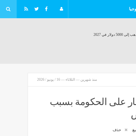
جيا
منذ شهرين — الثلاثاء — 16 / يونيو / 2026
لنار على الحكومة بسبب
سيتي يرفع توقعاته لأسعار خام برنت بالربع الثالث
إقتصاد
منذ 59 دقيقة
يغ
حذف
دات سندات الخزانة عقب انخفاض مفاجيء بالوظائف الأمريكية