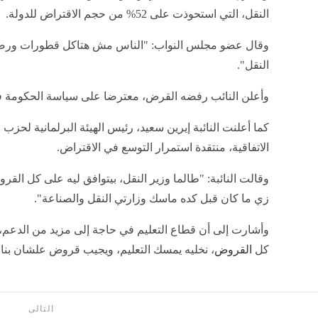
النقل، التي استحوذت على 52% من حجم الاقتراض للدولة.
وقال عضو مجلس النواب: "الناس مش هتاكل قطورات ور
النقل".
وأعلن النائب رفضه القرض، معترضا على سياسة الحكومة في
كما أعلنت النائبة إيرين سعيد، رئيس الهيئة البرلمانية لحزب
الاتفاقية، منتقدة استمرار التوسع في الاقتراض.
وقالت النائبة: "طالما وزير النقل، بيتوافق ليه على كل القر
زي ما كان قبل كده ماسك وزارتي النقل والصناعة".
وأشارت إلى أن قطاع التعليم في حاجة إلى مزيد من الدعم، ق
كل
القروض
، نخليه يمسك التعليم، ويجيب قروض علشان بناء
التالى