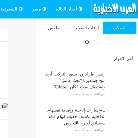
أخبار العالم
مصر
السعودية
العملات
أوقات الصلاة
الطقس
أخر الاخبار
رئيس طرابزون سبور التركي: أردنا
منح جماهيرنا "نجمًا عالميًا"..
واستقبال صلاح "كان استثنائيًا"
الرياضة
منذ 3 ساعات
بـ «إشارات إباحية وإصابة نفسها»..
الداخلية تكشف حقيقة اتهام فتاة
لـ«سائق أوبر» بالتحرش
الرياضة
منذ 3 ساعات