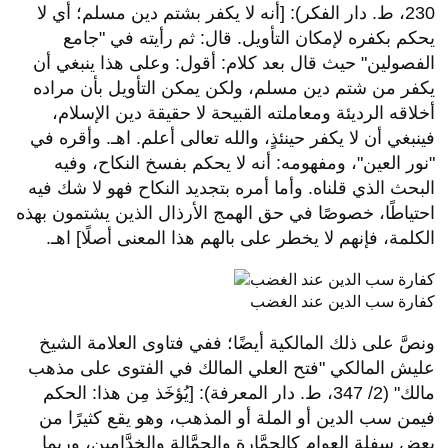
230، ط. دار الفكر): [أنه لا يكفر بشتم دين مسلم؛ أي لا
يحكم بكفره لإمكان التأويل. قال: ثم رأيته في "جامع
الفصولين" حيث قال بعد كلام: أقول: وعلى هذا ينبغي أن
يكفر من شتم دين مسلم، ولكن يمكن التأويل بأن مراده
أخلاقه الرديئة ومعاملته القبيحة لا حقيقة دين الإسلام،
فينبغي أن لا يكفر حينئذٍ، والله تعالى أعلم. اهـ. وأقره في
"نور العين"، ومفهومه: أنه لا يحكم بفسخ النكاح، وفيه
البحث الذي قلناه. وأما أمره بتجديد النكاح فهو لا شك فيه
احتياطًا، خصوصًا في حق الهمج الأرذال الذين يشتمون بهذه
الكلمة، فإنهم لا يخطر على بالهم هذا المعنى أصلًا] اهـ.
كفارة سب الدين عند الغضب
ونصَّ على ذلك المالكية أيضًا؛ ففي فتاوى العلامة الشيخ
عليش المالكي "فتح العلي المالك في الفتوى على مذهب
مالك" (2/ 347، ط. دار المعرفة): [يُؤخَذ مِن هذا: الحكم
فيمن سب الدين أو الملة أو المذهب، وهو يقع كثيرًا من
بعض سفلة العوام كالحمَّارة والجمَّالة والخدَّامين، وربما