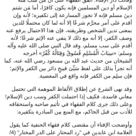
وقالت دار الإفتاء: اتفق الفقهاء على أن مَن سَبَّ ملة
الإسلام أو دين المسلمين فإنه يكون كافرًا، أما مَن شتم
دينَ مسلم فإنه لا تجوز المسارعة إلى تكفيره؛ لأنه وإن
أقدم على أمر محرَّم شرعًا إلا أنه لما كان محتملًا للدين
بمعنى تدين الشخص وطريقته، فإن هذا الاحتمال يرفع عنه
وصف الكفر، إلا أنه مع ذلك لا ينفي عنه الإثم شرعًا؛ لأنه
أقدم على سب مسلم، وقد قال النبي صلى الله عليه وآله
وسلم: «سِبَابُ الْمُسْلِمِ فُسُوقٌ وَقِتَالُهُ كُفْرٌ» أخرجه
الشيخان من حديث عبد الله بن مسعود رضي الله عنه، كما
أنه تجرأ بذلك على لفظ سَيِّئ قبيحٍ دائر بين الكفر والإثم؛
فإن سلِم من الكفر فإنه واقع في المعصية.
وقد نهى الشرع عن إطلاق الألفاظ الموهمة التي تحتمل
معاني فاسدة، فكيف إذا احتملت الكفر وسب دين الإسلام!
وعلى ذلك جرى كلام الفقهاء في تأثيم صاحبه واستحقاقه
للأدب من قبل الحاكم، مع المنع مِن المبادرة بتكفيره:
وأوضحت الإفتاء أن مقتضى كلام فقهاء الحنفية كما يقول
العلامة ابن عابدين في "رد المحتار على الدر المختار" (4/