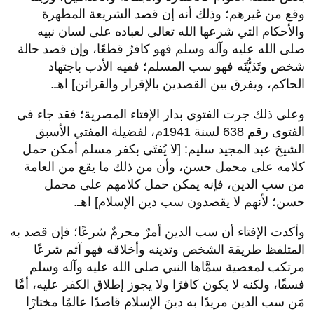
وقع من غيرهم؛ وذلك أنه إن قصد الشريعة المطهرة
والأحكام التي شرعها الله تعالى لعباده على لسان نبيه
صلى الله عليه وآله وسلم فهو كافرٌ قطعًا، وإن قصد حالة
شخص وتَدَيُّنَه فهو سب المسلم؛ ففيه الأدب باجتهاد
الحاكم، ويفرق بين القصدين بالإقرار والقرائن] اهـ.
وعلى ذلك جرت الفتوى بدار الإفتاء المصرية؛ فقد جاء في
الفتوى رقم 638 لسنة 1941م، لفضيلة المفتي الأسبق
الشيخ عبد المجيد سليم: [لا يُفتَى بكفر مسلم أمكن حمل
كلامه على محمل حسن، وأن من ذلك ما يقع من العامة
من سب الدين، فإنه يمكن حمل كلامهم على محمل
حسن؛ لأنهم لا يقصدون سب دين الإسلام] اهـ.
وأكدت الإفتاء أن سب الدين أمرٌ محرمٌ شرعًا؛ فإن قصد به
المتلفظ طريقة الشخص وتدينه وأخلاقه فهو آثم شرعًا
مرتكب لمعصية سمَّاها النبي صلى الله عليه وآله وسلم
فسقًا، ولكنه لا يكون كافرًا ولا يجوز إطلاق الكفر عليه، أمَّا
مَن سب الدين مريدًا به دينَ الإسلام قاصدًا عالمًا مختارًا