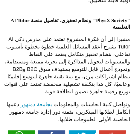
أولية قابلة للتطبيق.
AI Tutor ونظام تحفيزي، تفاصيل منصة “PhysX Society“
التعليمية
مشيرا إلى أن فكرة المشروع تعتمد على مدرس ذكي AI
Tutor يشرح أعقد المسائل العلمية خطوة بخطوة بأسلوب
تفاعلي، بنظام تحفيز متكامل يعتمد على النقاط
والمستويات لتحويل المذاكرة إلى تجربة ممتعة ومستدامة،
ونموذج أعمال قابل للتوسع يستهدف سوق B2C وB2B
بنظام اشتراكات مرن، مع بنية تقنية جاهزة للتوسع إقليميًا
وعالميًا، كل هذا بتكلفة تشغيلية منخفضة تعتمد على قنوات
توزيع رقمية جاهزة تضمن انطلاقة قوية.
وتواصل كلية الحاسبات والمعلومات
بجامعة دمنهور
دعمها
الكامل لطلابها المبتكرين، مثمنة دور إدارة جامعة دمنهور
الحاضنة الأولى لطموحات طلابها.