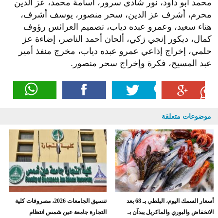
محمد أبو داود، نور شادي سرور، أسامة محمد، عز الدين
محرم، أشرف عز الدين، سحر منصور، يوسف أشرف،
هناء سعيد، وعمرو عبده دياب، تصميم العرائس رؤوف
كمال، ديكور إنجي زكي، ألحان أحمد الناصر، إضاءة عز
حلمي، إخراج إذاعي عمرو عبده دياب، مخرج منفذ أمير
عبد المسيح، فكرة وإخراج سحر منصور.
موضوعات متعلقة
أسعار السمك اليوم، البلطي بـ 68 بعد
تنسيق الجامعات 2026، مصروفات كلية
الانخفاض والبوري والماكريل يبدآن بـ
التجارة جامعة عين شمس انتظام