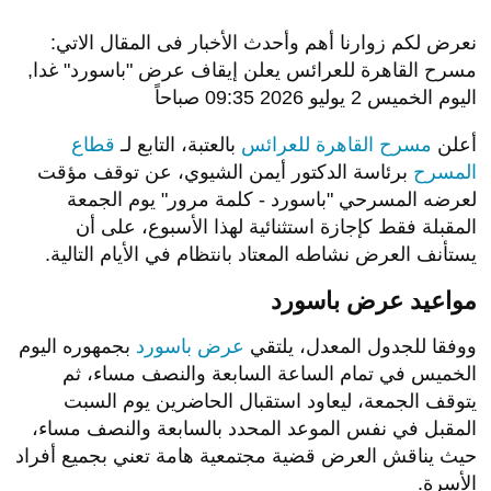
نعرض لكم زوارنا أهم وأحدث الأخبار فى المقال الاتي:
مسرح القاهرة للعرائس يعلن إيقاف عرض "باسورد" غدا,
اليوم الخميس 2 يوليو 2026 09:35 صباحاً
أعلن
مسرح القاهرة للعرائس
بالعتبة، التابع لـ
قطاع
المسرح
برئاسة الدكتور أيمن الشيوي، عن توقف مؤقت
لعرضه المسرحي "باسورد - كلمة مرور" يوم الجمعة
المقبلة فقط كإجازة استثنائية لهذا الأسبوع، على أن
يستأنف العرض نشاطه المعتاد بانتظام في الأيام التالية.
مواعيد عرض باسورد
ووفقا للجدول المعدل، يلتقي
عرض باسورد
بجمهوره اليوم
الخميس في تمام الساعة السابعة والنصف مساء، ثم
يتوقف الجمعة، ليعاود استقبال الحاضرين يوم السبت
المقبل في نفس الموعد المحدد بالسابعة والنصف مساء،
حيث يناقش العرض قضية مجتمعية هامة تعني بجميع أفراد
الأسرة.