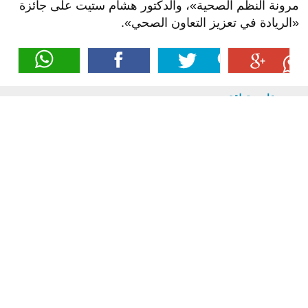
مرونة النظم الصحية»، والدكتور هشام ستيت على جائزة
«الريادة في تعزيز التعاون الصحي».
موضوعات متعلقة
مشاجرة داخل ورشة لإصلاح إطارات
السيارات بالشرقية
تنسيق الجامعات 2026، مصروفات جامعة
الملك سلمان الدولية بالرسوم الإدارية
منذ ساعة واحدة
والخدمات التعليمية
منذ ساعة واحدة
الأهلي يحسم موقف إمام عاشور من