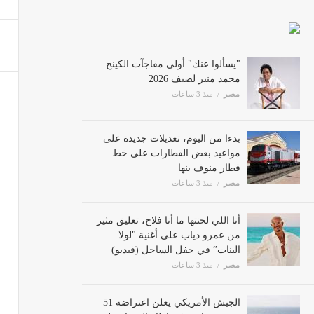
الجيش الأمريك
مصر
"يسألوا عنك" أولى مفاجآت الكينج
محمد منير لصيف 2026
مصر
منذ 3 ساعات
ماذا 
مصر
بدءا من اليوم، تعديلات جديدة على
مواعيد بعض القطارات على خط
قطار منوف بنها
كيد ال
مصر
منذ 3 ساعات
مصر
أنا اللي لحنتها ما أنا فلاح، تعليق مثير
من عمرو دياب على أغنية "لولا
الخطوط
البنات” في حفل الساحل (فيديو)
مصر
منذ 3 ساعات
إقتصاد
الجيش الأمريكي يعلن اعتراضه 51
سفينة تجارية في إطار الحصار على