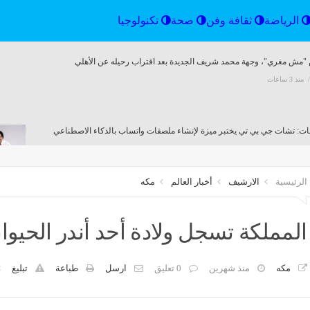
إقتصاد
الرياضة
ثقافة وفن
صحة
تكنولو
مش مغري"، وجهة محمد شريف الجديدة بعد اقتراب رحيله عن الأهلي
منذ 3 ساعات
ات: تشات جي بي تي يختبر ميزة لإنشاء ملصقات واتساب بالذكاء الاصطناعي
منذ 3 ساعات
الرئيسية
الارشيف
أخبار العالم
مكه
ن اليوم، تعديلات جديدة على مواعيد بعض القطارات على خط قطار منوف بنها
منذ 3 ساعات
المملكة تسجل ولادة أحد أندر الحيوانا
مكه
منذ شهرين
0 تعليق
ارسل
طباعة
تبليغ
لي لحنتها ما أنا فلاح، تعليق مثير من عمرو دياب على أغنية "لولا البنات” في حفل الساحل (فيديو
منذ 3 ساعات