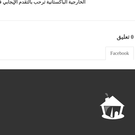
الحمار البري هو الأكثر حرجا نظرا لأن معدل البقاء لا يتجاوز 50% بين أمهار الحمر البرية.
كما تنتظر المحمية ولادة مهرين إضافيين هذا الشتاء؛ مما ي
تصنيف هذا النوع إلى مهدد بالانقراض بشدة.
وأفاد الرئيس التنفيذي للمحمية أندرو زالوميس، بأن ولادة أ
المملكة منذ أكثر من قرن تأتي تتويجا لعملية إعادة التوطين ا
بدأت بانتقالها من الأردن في أبريل
للأحياء البرية في الأردن وصولا إلى مقرها الجديد في المحمية
التالى
الخارجية الباكستانية ترحب بالتقدم الإيجابي ف