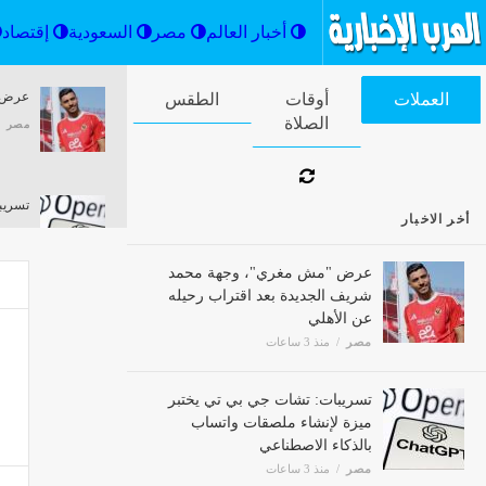
أخبار العالم
مصر
السعودية
عرض "
العملات
أوقات الصلاة
الطقس
مصر
تسريب
أخر الاخبار
مصر
عرض "مش مغري"، وجهة محمد
شريف الجديدة بعد اقتراب رحيله
عن الأهلي
بدءا م
مصر
منذ 3 ساعات
مصر
تسريبات: تشات جي بي تي يختبر
ميزة لإنشاء ملصقات واتساب
أنا ال
بالذكاء الاصطناعي
مصر
مصر
منذ 3 ساعات