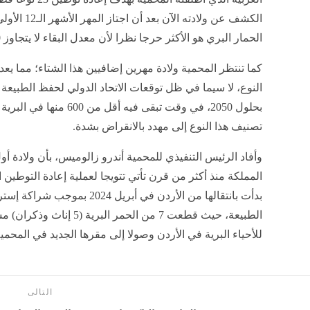
إنشر على الفيسبوك
إنشر على تويتر
نعرض لكم زوارنا أهم وأحدث الأخبار فى المقال الاتي:
المملكة تسجل ولادة أحد أندر الحيوانات في العالم - ترند نيوز, اليوم الأربعاء 3 يون
[source+https://trading-secrets.guru]
نجحت جهود الحماية الفطرية في تسجيل ولادة أول مهر للحم
أكثر من 100 عام، في مؤشر لعودةٍ كائنٍ غاب عن صحا
محمية الأمير محمد بن سلمان الملكية.
وأوضحت المحمية أ
العربية الذي أطلقت
الكشف عن ولا