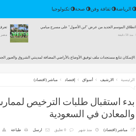
إقتصاد
الرياضة
ثقافة وفن
صحة
تكنولو
 الإسكان تتابع مستجدات ملف توفيق
تعرف على برنامج المصري في
اع بالأراضي المضافة لمدينتي الشروق
المغلق بمراكش استعدادًا للمو
ر الجديدة
مصر
منذ 59 دقيقة
منذ 59 دقيقة
الرئيسية
الارشيف
أسواق
إقتصاد
مباشر (اقتصاد)
بدء استقبال طلبات الترخيص لممار
والمعادن في السعودية
مباشر (اقتصاد)
منذ شهر
0 تعليق
ارسل
طباعة