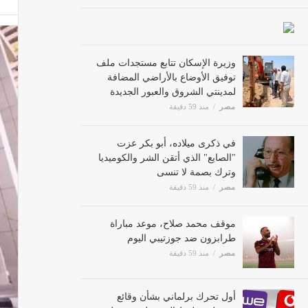
وزيرة الإسكان تتابع مستجدات ملف
توفيق الأوضاع بالأراضي المضافة
لمدينتي الشروق والعبور الجديدة
مصر
منذ 59 دقيقة
في ذكرى ميلاده، أبو بكر عزت
"الصايع" الذي أتقن الشر والكوميديا
وترك بصمة لا تنسى
مصر
منذ 59 دقيقة
موقف محمد صلاح، موعد مباراة
طرابزون ضد جوزتيبي اليوم
مصر
منذ 59 دقيقة
أول تحرك برلماني بشأن وقائع
تسجيل خطوط المحمول دون علم