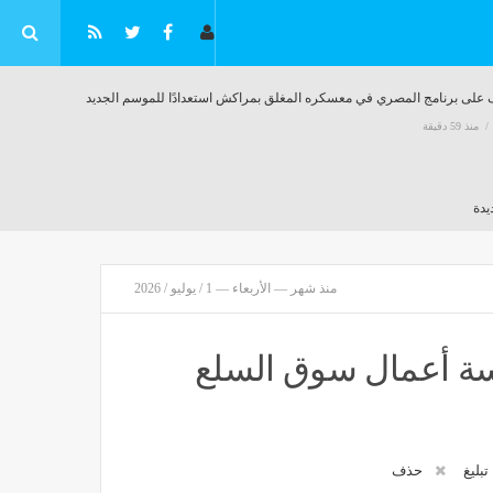
جيا
 معسكره
موعد انطلاق الموسم الجديد من عرض "ابن
سم الجديد
الأصول" على مسرح ميامي
مصر
منذ 58 دقيقة
منذ شهر — الأربعاء — 1 / يوليو / 2026
سة أعمال سوق السلع
تبليغ
حذف