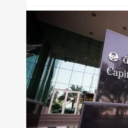
ء استقبال طلبات الترخيص لممارسة أعمال سوق السلع والمعادن في السعودية