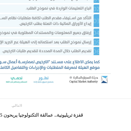
التالى
قفزة تريليونية.. عمالقة التكنولوجيا يربحون 1.5 تريليون دولار في أسبوع