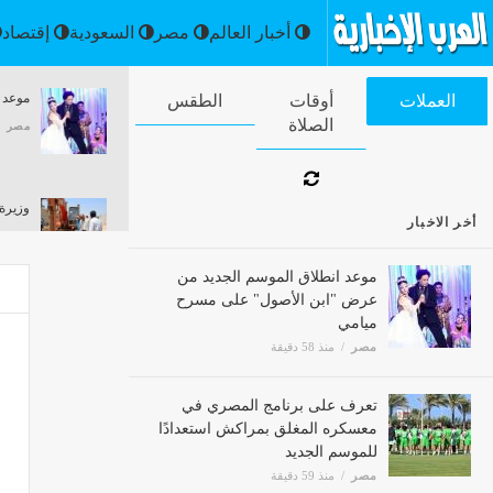
أخبار العالم
مصر
السعودية
في ذكرى ميلاده، أبو بكر عزت "الصايع" الذي
وزيرة
العملات
أوقات الصلاة
الطقس
أتقن الشر والكوميديا وترك بصمة لا تنسى
الأوض
والعبو
مصر
منذ 59 دقيقة
مصر
أخر الاخبار
موعد انطلاق الموسم الجديد من
عرض "ابن الأصول" على مسرح
ميامي
مصر
منذ 58 دقيقة
تعرف على برنامج المصري في
معسكره المغلق بمراكش استعدادًا
للموسم الجديد
مصر
منذ 59 دقيقة