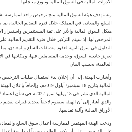
وتستهدف هيئة السوق المالية منح ترخيص واحد لممارسة 
السلع والمعادن في المملكة خلال فترة التقديم الحالية، بما 
هيكل السوق المالية والأثر على ثقة المستثمرين واستقرار ال
المرخص لها، إذ سيتم التركيز خلال فترة التقديم الحالية عل
التداول في سوق ثانوية لعقود مشتقات السلع والمعادن، بما
تعزيز جاذبية السوق، وخدمة المتعاملين فيها، ومكانتها في ال
العالمية، بحسب البيان.
وأشارت الهيئة، إلى أن إعلان بدء استقبال طلبات الترخيص يأ
المالية بتاريخ 18 سبتمبر/ أيلول 2019م،
المالية الذي نشر في 18 يوليو/ ت
والذي أشار إلى أن الهيئة ستقوم لاحقاً بتحديد فترات تقديم
الأوراق المالية وآلية تقديمها
.
ودعت الهيئة المهتمين لممارسة أعمال سوق السلع والمعادن
على الترخيص، على أن يكون الطلب محدداً لممارسة أعمال س
الحصول على الترخيص لممارسة أعمال السوق المنصوص عليه