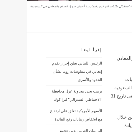
إقرأ ايضا
المعادن
الرئيس اللبناني يعلن إحراز تقدم
إيجابي في مفاوضات روما بشأن
الحدود والأسرى
بات
لسعودية
ترمب يجدد محاولة عزل محافظة
لمدة 123 يوماً، وذلك ابتداءً من تاريخ 1 يوليو/ تموز 2026م وحتى تاريخ 31
"الاحتياطي الفيدرالي" ليزا كوك
الأسهم الأمريكية تغلق على ارتفاع
من خلال
مع انخفاض رهانات رفع الفائدة
ادة
البرلمان العربي يدين هجوم
الحوثيين على نجران ويؤكد تضامنه